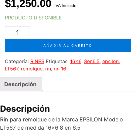
$
1,250.00
IVA Incluido
PRODUCTO DISPONIBLE
Rin
16X6
8
AÑADIR AL CARRITO
en
6.5
Categoría:
RINES
Etiquetas:
16x6
,
8en6.5
,
epsilon
,
para
LT567
,
remolque
,
rin
,
rin 16
REMOLQUE
Marca
Descripción
Epsilon
Modelo
LT567
Descripción
cantidad
Rin para remolque de la Marca EPSILON Modelo
LT567 de medida 16×6 8 en 6.5