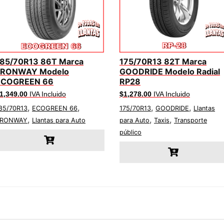
185/70R13 86T Marca
175/70R13 82T Marca
FRONWAY Modelo
GOODRIDE Modelo Radial
ECOGREEN 66
RP28
1,349.00
IVA Incluido
$
1,278.00
IVA Incluido
,
,
,
,
85/70R13
ECOGREEN 66
175/70R13
GOODRIDE
Llantas
,
,
,
FRONWAY
Llantas para Auto
para Auto
Taxis
Transporte
público