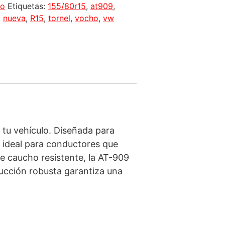
to
Etiquetas:
155/80r15
,
at909
,
,
nueva
,
R15
,
tornel
,
vocho
,
vw
 tu vehículo. Diseñada para
s ideal para conductores que
 caucho resistente, la AT-909
ucción robusta garantiza una