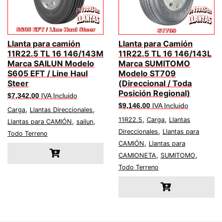
Llanta para camión
Llanta para Camión
11R22.5 TL 16 146/143M
11R22.5 TL 16 146/143L
Marca SAILUN Modelo
Marca SUMITOMO
S605 EFT / Line Haul
Modelo ST709
Steer
(Direccional / Toda
Posición Regional)
$
7,342.00
IVA Incluido
$
9,146.00
IVA Incluido
,
,
Carga
Llantas Direccionales
,
,
,
,
11R22.5
Carga
Llantas
Llantas para CAMIÓN
sailun
,
Direccionales
Llantas para
Todo Terreno
,
CAMIÓN
Llantas para
,
,
CAMIONETA
SUMITOMO
Todo Terreno