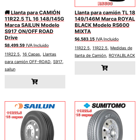
🚚 Llanta para CAMIÓN
Llanta para camión TL 18
11R22.5 TL 16 148/145G
149/146M Marca ROYAL
Marca SAILUN Modelo
BLACK Modelo RS600
S917 ON/OFF ROAD
MIXTA
Drive
$
6,583.15
IVA Incluido
$
8,499.59
IVA Incluido
,
,
11R22.5
11R22.5
Medidas de
,
,
11R22.5
16 Capas
Llantas
,
llanta de Camión
ROYALBLACK
,
,
para camión OFF-ROAD
S917
sailun