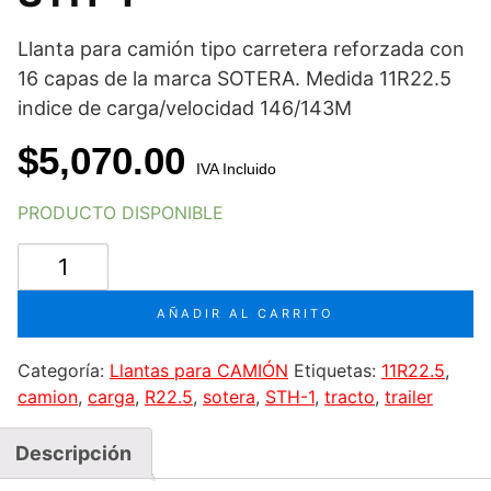
Llanta para camión tipo carretera reforzada con
16 capas de la marca SOTERA. Medida 11R22.5
indice de carga/velocidad 146/143M
$
5,070.00
IVA Incluido
PRODUCTO DISPONIBLE
Llanta
para
camión
AÑADIR AL CARRITO
11R22.5
TL
Categoría:
Llantas para CAMIÓN
Etiquetas:
11R22.5
,
16
camion
,
carga
,
R22.5
,
sotera
,
STH-1
,
tracto
,
trailer
146/143M
Marca
Descripción
SOTERA