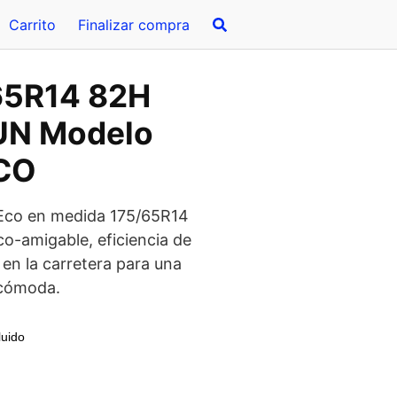
Carrito
Finalizar compra
65R14 82H
UN Modelo
CO
o Eco en medida 175/65R14
o-amigable, eficiencia de
en la carretera para una
 cómoda.
luido