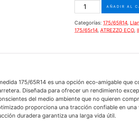
Llanta
AÑADIR AL 
175/65R14
82H
Categorías:
175/65R14
,
Lla
Marca
175/65r14
,
ATREZZO ECO
,
SAILUN
Modelo
ATREZZO
ECO
cantidad
n medida 175/65R14 es una opción eco-amigable que c
rretera. Diseñada para ofrecer un rendimiento excepci
onscientes del medio ambiente que no quieren compr
timizado proporciona una tracción confiable en una 
ción duradera garantiza una larga vida útil.