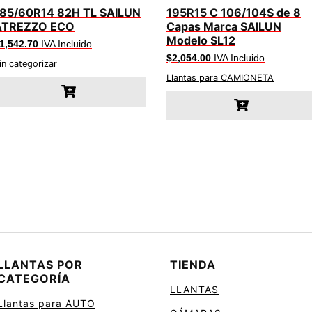
185/60R14 82H TL SAILUN
195R15 C 106/104S de 8
ATREZZO ECO
Capas Marca SAILUN
Modelo SL12
1,542.70
IVA Incluido
$
2,054.00
IVA Incluido
in categorizar
Llantas para CAMIONETA
LLANTAS POR
TIENDA
CATEGORÍA
LLANTAS
Llantas para AUTO