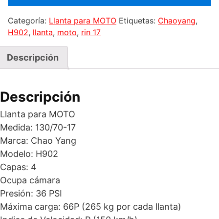
TL
4
Categoría:
Llanta para MOTO
Etiquetas:
Chaoyang
,
62S
H902
,
llanta
,
moto
,
rin 17
Marca
CHAOYANG
Descripción
Modelo
H902
cantidad
Descripción
Llanta para MOTO
Medida: 130/70-17
Marca: Chao Yang
Modelo: H902
Capas: 4
Ocupa cámara
Presión: 36 PSI
Máxima carga: 66P (265 kg por cada llanta)